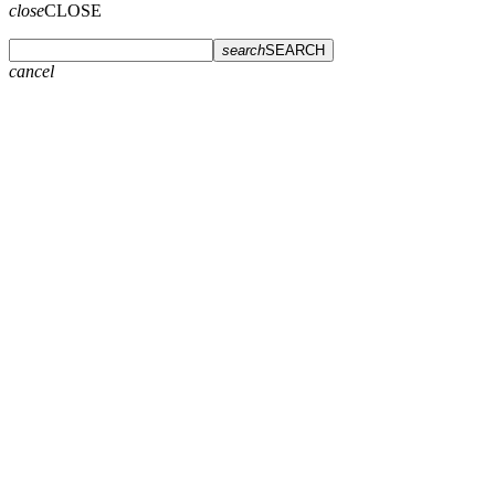
close
CLOSE
search
SEARCH
cancel