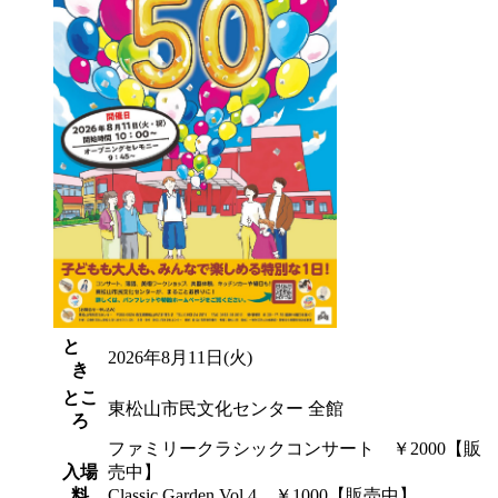
と
2026年8月11日(火)
き
とこ
東松山市民文化センター 全館
ろ
ファミリークラシックコンサート ￥2000
【販
入場
売中】
料
Classic Garden Vol.4 ￥1000
【販売中】