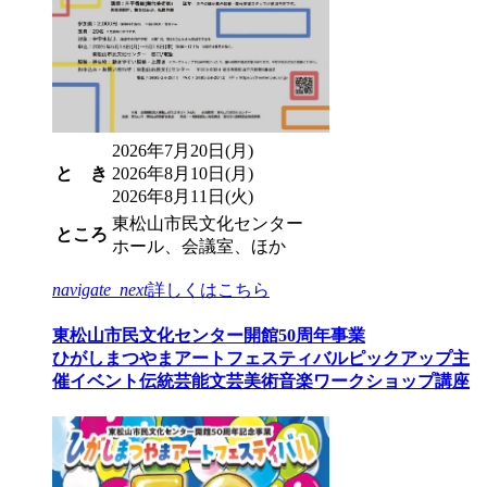
2026年7月20日(月)
と き
2026年8月10日(月)
2026年8月11日(火)
東松山市民文化センター
ところ
ホール、会議室、ほか
navigate_next
詳しくはこちら
東松山市民文化センター開館50周年事業
ひがしまつやまアートフェスティバル
ピックアップ
主
催イベント
伝統芸能
文芸
美術
音楽
ワークショップ
講座