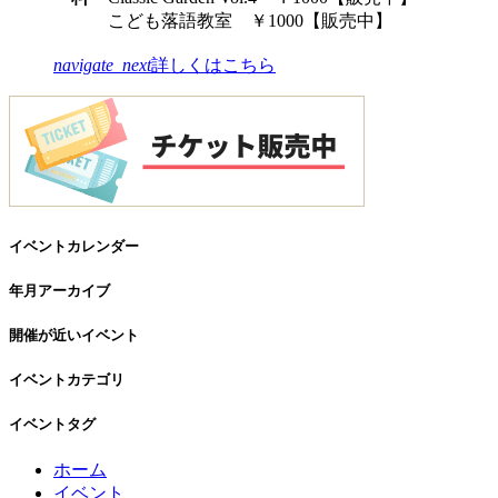
こども落語教室 ￥1000
【販売中】
navigate_next
詳しくはこちら
イベントカレンダー
年月アーカイブ
開催が近いイベント
イベントカテゴリ
イベントタグ
コ
ペ
ホーム
ン
ー
イベント