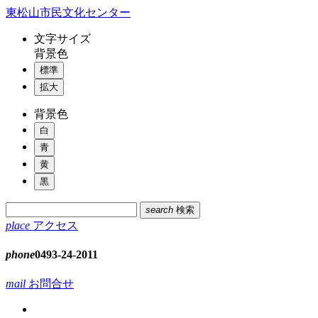
コ
東松山市民文化センター
ン
文字
サイズ
テ
背景色
ン
標準
ツ
本
拡大
文
背景色
へ
ス
白
キ
青
ッ
黄
プ
黒
search
検索
place
アクセス
phone
0493-24-2011
mail
お問合せ