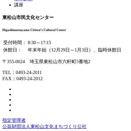
テ
ジ
講座
ン
の
ツ
先
東松山市民文化センター
本
頭
文
へ
Higashimatsuyama Citizen’s Cultural Center
の
戻
先
る
受付時間：
8:30～17:15
頭
休館日：
年末年始（12月29日～1月3日）、臨時休館日
へ
戻
〒355-0024
埼玉県
東松山市
六軒町
5番地2
る
TEL：
0493-24-2011
FAX：0493-24-2012
指定管理者
公益財団法人東松山文化まちづくり公社