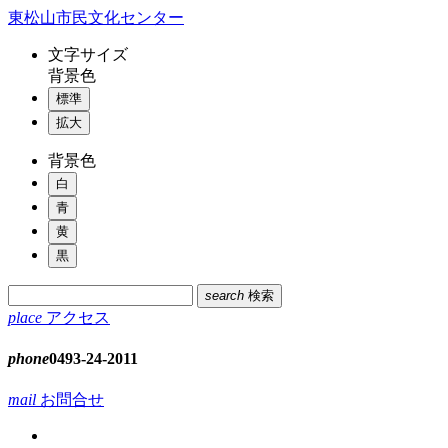
コ
東松山市民文化センター
ン
文字
サイズ
テ
背景色
ン
標準
ツ
本
拡大
文
背景色
へ
ス
白
キ
青
ッ
黄
プ
黒
search
検索
place
アクセス
phone
0493-24-2011
mail
お問合せ