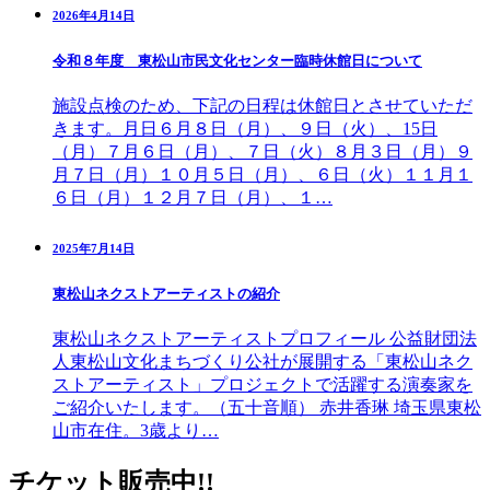
2026年4月14日
令和８年度 東松山市民文化センター臨時休館日について
施設点検のため、下記の日程は休館日とさせていただ
きます。月日６月８日（月）、９日（火）、15日
（月）７月６日（月）、７日（火）８月３日（月）９
月７日（月）１０月５日（月）、６日（火）１１月１
６日（月）１２月７日（月）、１…
2025年7月14日
東松山ネクストアーティストの紹介
東松山ネクストアーティストプロフィール 公益財団法
人東松山文化まちづくり公社が展開する「東松山ネク
ストアーティスト」プロジェクトで活躍する演奏家を
ご紹介いたします。（五十音順） 赤井香琳 埼玉県東松
山市在住。3歳より…
チケット販売中!!