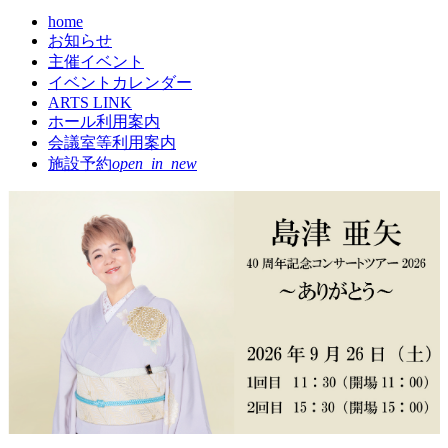
home
現
お知らせ
在
主催イベント
の
イベントカレンダー
ペ
ARTS LINK
ー
ホール利用案内
ジ
会議室等利用案内
施設予約
open_in_new