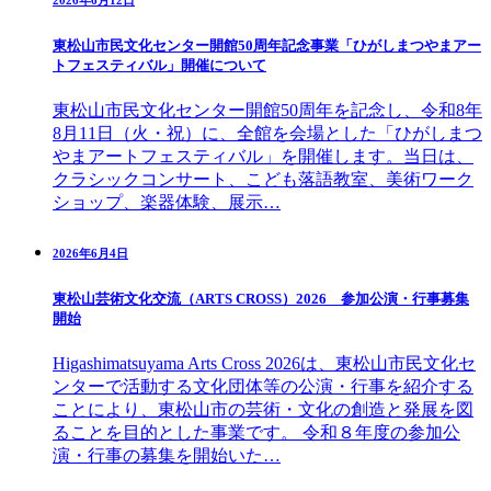
東松山市民文化センター開館50周年記念事業「ひがしまつやまアー
トフェスティバル」開催について
東松山市民文化センター開館50周年を記念し、令和8年
8月11日（火・祝）に、全館を会場とした「ひがしまつ
やまアートフェスティバル」を開催します。当日は、
クラシックコンサート、こども落語教室、美術ワーク
ショップ、楽器体験、展示…
2026年6月4日
東松山芸術文化交流（ARTS CROSS）2026 参加公演・行事募集
開始
Higashimatsuyama Arts Cross 2026は、東松山市民文化セ
ンターで活動する文化団体等の公演・行事を紹介する
ことにより、東松山市の芸術・文化の創造と発展を図
ることを目的とした事業です。 令和８年度の参加公
演・行事の募集を開始いた…