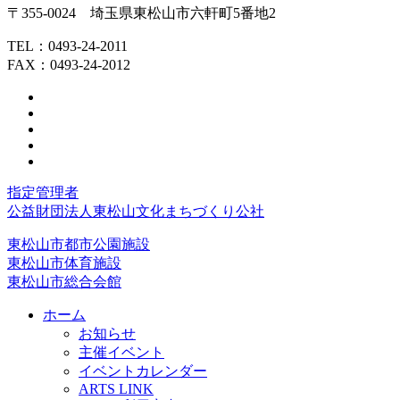
へ
〒355-0024
埼玉県
東松山市
六軒町
5番地2
戻
る
TEL：
0493-24-2011
FAX：0493-24-2012
指定管理者
公益財団法人東松山文化まちづくり公社
東松山市都市公園施設
東松山市体育施設
東松山市総合会館
ホーム
お知らせ
主催イベント
イベントカレンダー
ARTS LINK