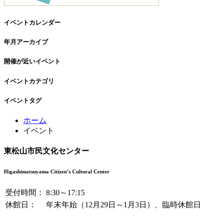
イベントカレンダー
年月アーカイブ
開催が近いイベント
イベントカテゴリ
イベントタグ
コ
ペ
ホーム
ン
ー
イベント
テ
ジ
ン
の
東松山市民文化センター
ツ
先
本
頭
Higashimatsuyama Citizen’s Cultural Center
文
へ
の
戻
受付時間：
8:30～17:15
先
る
休館日：
年末年始（12月29日～1月3日）、臨時休館日
頭