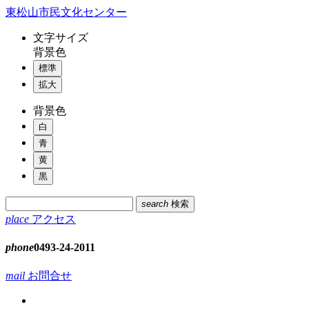
コ
東松山市民文化センター
ン
文字
サイズ
テ
背景色
ン
標準
ツ
本
拡大
文
背景色
へ
ス
白
キ
青
ッ
黄
プ
黒
search
検索
place
アクセス
phone
0493-24-2011
mail
お問合せ