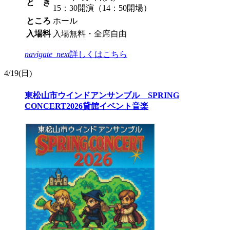
と き
15：30開演（14：50開場）
ところ
ホール
入場料
入場無料・全席自由
navigate_next
詳しくはこちら
4/
19
(日)
東松山市ウインドアンサンブル SPRING
CONCERT2026
貸館イベント
音楽