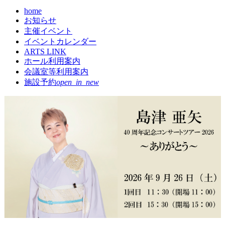
home
現
お知らせ
在
主催イベント
の
イベントカレンダー
ペ
ARTS LINK
ー
ホール利用案内
ジ
会議室等利用案内
施設予約
open_in_new