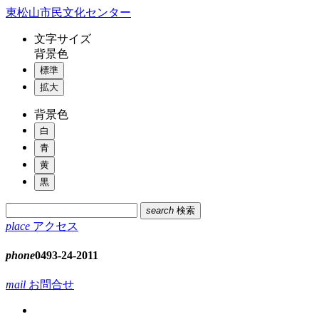
コ
東松山市民文化センター
ン
文字
サイズ
テ
背景色
ン
標準
ツ
本
拡大
文
背景色
へ
ス
白
キ
青
ッ
黄
プ
黒
search
検索
place
アクセス
phone
0493-24-2011
mail
お問合せ