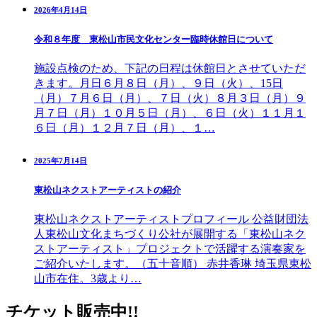
2026年4月14日
令和８年度 東松山市民文化センター臨時休館日について
施設点検のため、下記の日程は休館日とさせていただ
きます。月日６月８日（月）、９日（火）、15日
（月）７月６日（月）、７日（火）８月３日（月）９
月７日（月）１０月５日（月）、６日（火）１１月１
６日（月）１２月７日（月）、１…
2025年7月14日
東松山ネクストアーティストの紹介
東松山ネクストアーティストプロフィール 公益財団法
人東松山文化まちづくり公社が展開する「東松山ネク
ストアーティスト」プロジェクトで活躍する演奏家を
ご紹介いたします。（五十音順） 赤井香琳 埼玉県東松
山市在住。3歳より…
チケット販売中!!