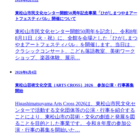
東松山市民文化センター開館50周年記念事業「ひがしまつやまアー
トフェスティバル」開催について
東松山市民文化センター開館50周年を記念し、令和8年
8月11日（火・祝）に、全館を会場とした「ひがしまつ
やまアートフェスティバル」を開催します。当日は、
クラシックコンサート、こども落語教室、美術ワーク
ショップ、楽器体験、展示…
2026年6月4日
東松山芸術文化交流（ARTS CROSS）2026 参加公演・行事募集
開始
Higashimatsuyama Arts Cross 2026は、東松山市民文化セ
ンターで活動する文化団体等の公演・行事を紹介する
ことにより、東松山市の芸術・文化の創造と発展を図
ることを目的とした事業です。 令和８年度の参加公
演・行事の募集を開始いた…